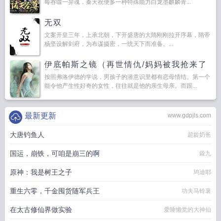
每吞噬一异魂，秦天祝便多一种特殊能力白龙墨麒麟青...
无双
文案开皇三年，上承北朝，下开盛唐的大隋刚刚拉开序幕，隋帝
杨坚设解剑府，为布谋摄密，一统天下而准备。...
伊底帕斯之镜（再世情仇/妈妈被我抢来了
怀孕了）
按照弗洛伊德的学说，男孩子的潜意识里都有恋母情结。第一个
能令他产生性好奇的女性，往往就是他的亲生母亲。而跟...
最新更新
www.gdpjls.com
大唐钓鱼人
超龄奶爸
国运，崩铁，可咱是崩三的啊
鑨九
原神：我是树王之子
鸠迪耶
重生六零，千金囤货随军兵王
功夫马铃薯
在太古修仙界做实验
爱睡懒觉的大神仙