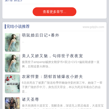
第7章 师生3
查看更多章节...
完结小说推荐
www.gdpjls.com
萌鼠婚后日记+番外
...
美人又娇又魅，勾得世子夜夜宠
腹黑世子ampamp贼撩女鹅穿书×双洁×1V1×偏前期虐妻一直
爽，后期追妻火葬场...
农家悍妻：阴郁首辅爆改小娇夫
6北依死在了被萧广陵送给季怀幽做侍妾的第三年。她做了一辈
子萧广陵的手中刀，身负滔天罪业，本以为死后等着自己的会
是...
诸天圣尊
秦天祝偶得大道至宝，觉醒圣体，深谙无上禁忌魂道，大道至宝